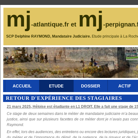
mj
mj
-atlantique.fr et
-perpignan.
SCP Delphine RAYMOND, Mandataire Judiciaire.
Etude principale à La Roch
ACCUEIL
ETUDE
DOSSIER
ACTIF
RETOUR D'EXPÉRIENCE DES STAGIAIRES
21 mars 2025, Héloïse est étudiante en L1 DROIT. Elle a fait une stage de 15 
Ce stage de deux semaines dans le métier de mandataire judiciaire m’a beauco
justice, ainsi que sur plusieurs facettes de ce métier dont je n’avais pas co
Raymond.
En effet, lors des audiences, des entretiens ou encore des lectures juridiques
du métier et de l’importance du détail, de la patience, de la rigueur et de l’