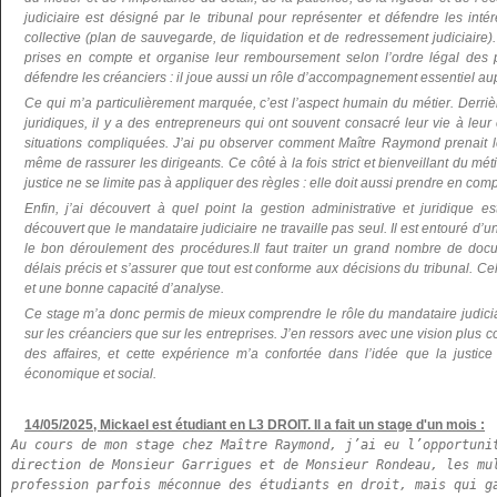
judiciaire est désigné par le tribunal pour représenter et défendre les in
collective (plan de sauvegarde, de liquidation et de redressement judiciaire).
prises en compte et organise leur remboursement selon l’ordre légal des p
défendre les créanciers : il joue aussi un rôle d’accompagnement essentiel aupr
Ce qui m’a particulièrement marquée, c’est l’aspect humain du métier. Derrière
juridiques, il y a des entrepreneurs qui ont souvent consacré leur vie à leur
situations compliquées. J’ai pu observer comment Maître Raymond prenait le
même de rassurer les dirigeants. Ce côté à la fois strict et bienveillant du méti
justice ne se limite pas à appliquer des règles : elle doit aussi prendre en com
Enfin, j’ai découvert à quel point la gestion administrative et juridique e
découvert que le mandataire judiciaire ne travaille pas seul. Il est entouré d’
le bon déroulement des procédures.Il faut traiter un grand nombre de docu
délais précis et s’assurer que tout est conforme aux décisions du tribunal. 
et une bonne capacité d’analyse.
Ce stage m’a donc permis de mieux comprendre le rôle du mandataire judiciair
sur les créanciers que sur les entreprises. J’en ressors avec une vision plus c
des affaires, et cette expérience m’a confortée dans l’idée que la justice
économique et social.
14/05/2025, Mickael est étudiant en L3 DROIT. Il a fait un stage d'un mois :
Au cours de mon stage chez Maître Raymond, j’ai eu l’opportunit
direction de Monsieur Garrigues et de Monsieur Rondeau, les mul
profession parfois méconnue des étudiants en droit, mais qui ga