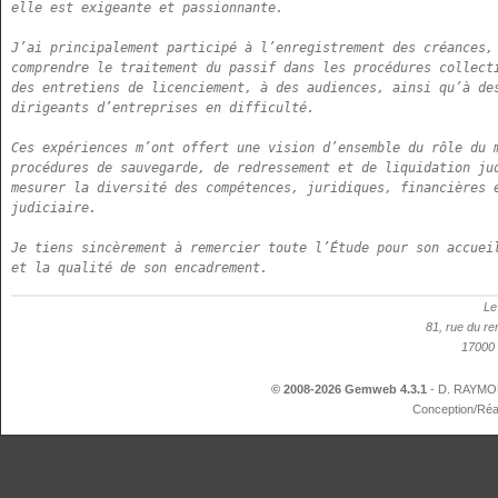
elle est exigeante et passionnante.

J’ai principalement participé à l’enregistrement des créances, 
comprendre le traitement du passif dans les procédures collecti
des entretiens de licenciement, à des audiences, ainsi qu’à des
dirigeants d’entreprises en difficulté. 

Ces expériences m’ont offert une vision d’ensemble du rôle du m
procédures de sauvegarde, de redressement et de liquidation jud
mesurer la diversité des compétences, juridiques, financières e
judiciaire.

Je tiens sincèrement à remercier toute l’Étude pour son accueil
et la qualité de son encadrement.
Le
81, rue du re
17000 
© 2008-2026 Gemweb 4.3.1
- D. RAYMON
Conception/Réa