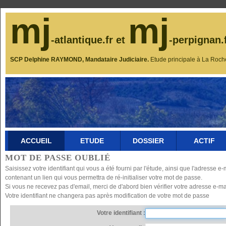
mj
mj
-atlantique.fr et
-perpignan.
SCP Delphine RAYMOND, Mandataire Judiciaire.
Etude principale à La Roch
ACCUEIL
ETUDE
DOSSIER
ACTIF
MOT DE PASSE OUBLIÉ
Saisissez votre identifiant qui vous a été fourni par l'étude, ainsi que l'adresse
contenant un lien qui vous permettra de ré-initialiser votre mot de passe.
Si vous ne recevez pas d'email, merci de d'abord bien vérifier votre adresse e-mai
Votre identifiant ne changera pas après modification de votre mot de passe
Votre identifiant