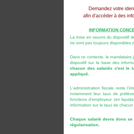
Demandez votre identi
afin d'accéder à des inf
INFORMATION CONCE
La mise en oeuvre du dispositif d
ne sont pas toujours disponibles 
Dans ce contexte, le mandataire ju
dispositif sur la base des infor
chacun des salariés c'est le 
appliqué.
L'administration fiscale reste l'
notamment leur taux de prélèveme
fonctions d'employeur (en liquidat
information sur le taux de chacun 
Chaque salarié devra donc se 
régularisation.