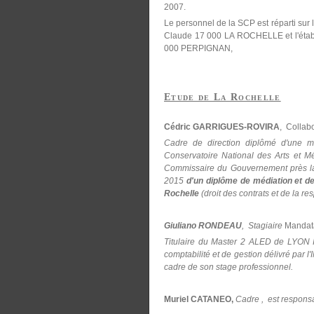
2007.
Le personnel de la SCP est réparti sur 
Claude 17 000 LA ROCHELLE et l'établ
000 PERPIGNAN,
Etude de La Rochelle
Cédric GARRIGUES-ROVIRA
, Collab
Cadre de direction diplômé d'une ma
Conservatoire National des Arts et Mé
Commissaire du Gouvernement près la
2015
d'un diplôme de médiation et de
Rochelle
(droit des contrats et de la re
Giuliano RONDEAU
, Stagiaire
Mandatai
Titulaire du Master 2 ALED de LYON 
comptabilité et de gestion délivré par l
cadre de son stage professionnel.
Muriel CATANEO,
Cadre , est responsa