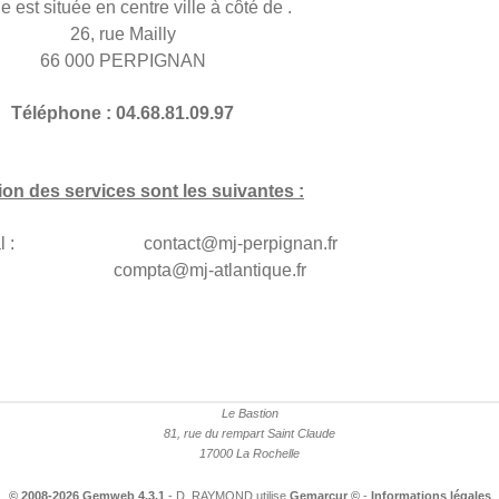
e est située en centre ville à côté de .
26, rue Mailly
66 000 PERPIGNAN
Téléphone : 04.68.81.09.97
on des services sont les suivantes :
 général : contact@mj-perpignan.fr
 compta@mj-atlantique.fr
Le Bastion
81, rue du rempart Saint Claude
17000 La Rochelle
© 2008-2026 Gemweb 4.3.1
- D. RAYMOND utilise
Gemarcur ©
-
Informations légales