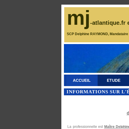
mj
-atlantique.fr 
SCP Delphine RAYMOND, Mandataire J
ACCUEIL
ETUDE
INFORMATIONS SUR L'
La professionnelle est
Maître Delph