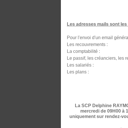
Les adresses mails sont les 
Pour l'envoi d'un email 
Les recouvrement
La comptabili
Le passif, les créanciers, l
Les salariés : s
Les plans :
La SCP Delphine RAYMOND
mercredi de 09H00 à 1
uniquement sur rendez-vous