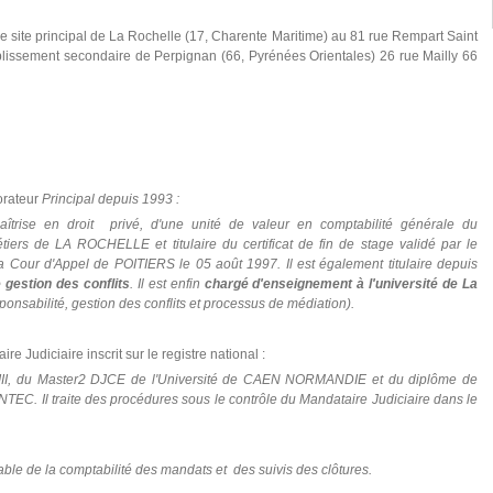
le site principal de La Rochelle (17, Charente Maritime) au 81 rue Rempart Saint
issement secondaire de Perpignan (66, Pyrénées Orientales) 26 rue Mailly 66
orateur
Principal depuis 1993 :
îtrise en droit privé, d'une unité de valeur en comptabilité générale du
tiers de LA ROCHELLE et titulaire du certificat de fin de stage validé par le
 Cour d'Appel de POITIERS le 05 août 1997.
Il est également titulaire depuis
 gestion des conflits
. Il est enfin
chargé d'enseignement à l'université de La
sponsabilité, gestion des conflits et processus de médiation).
re Judiciaire inscrit sur le registre national :
III, du Master2 DJCE de l'Université de CAEN NORMANDIE et du diplôme de
'INTEC. Il traite des procédures sous le contrôle du Mandataire Judiciaire dans le
ble de la comptabilité des mandats et des suivis des clôtures.