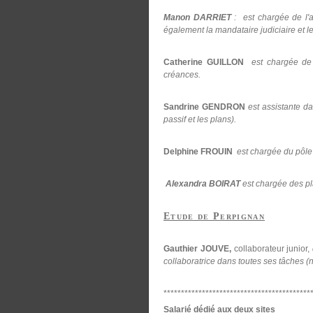
Manon DARRIET
: est chargée de l'ac
également la mandataire judiciaire et le
Catherine GUILLON
est chargée de l'
créances.
Sandrine GENDRON
est assistante d
passif et les plans).
Delphine FROUIN
est chargée du pôle 
Alexandra BOIRAT
est chargée des p
Etude de Perpignan
Gauthier JOUVE,
collaborateur junior,
collaboratrice dans toutes ses tâches (
******************************************
Salarié dédié aux deux sites