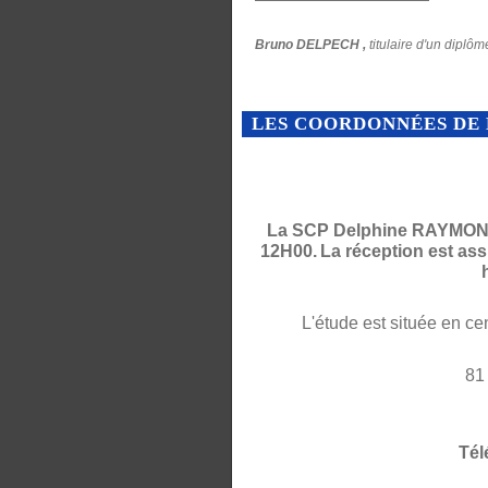
Bruno DELPECH ,
titulaire d'un diplôm
LES COORDONNÉES DE 
La SCP Delphine RAYMOND 
12H00.
La réception est as
L'étude est située en ce
81
Tél