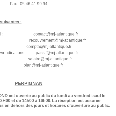
Fax : 05.46.41.99.94
suivantes :
général : contact@mj-atlantique.fr
s : recouvrement@
mj-atlantique.fr
té : compta@
mj-atlantique.fr
es revendications : passif@
mj-atlantique.fr
alaire@mj-atlantique.fr
plan@
mj-atlantique.fr
PERPIGNAN
 est ouverte au public du lundi au vendredi sauf le
2H00 et de 14h00 à 16h00.
La réception est assurée
 en dehors des jours et horaires d'ouverture au public.