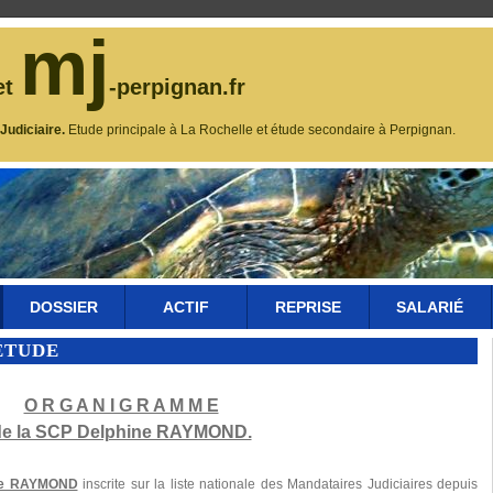
mj
et
-perpignan.fr
udiciaire.
Etude principale à La Rochelle et étude secondaire à Perpignan.
DOSSIER
ACTIF
REPRISE
SALARIÉ
ÉTUDE
O R G A N I G R A M M E
de la SCP Delphine RAYMOND.
ine RAYMOND
inscrite sur la liste nationale des Mandataires Judiciaires depuis