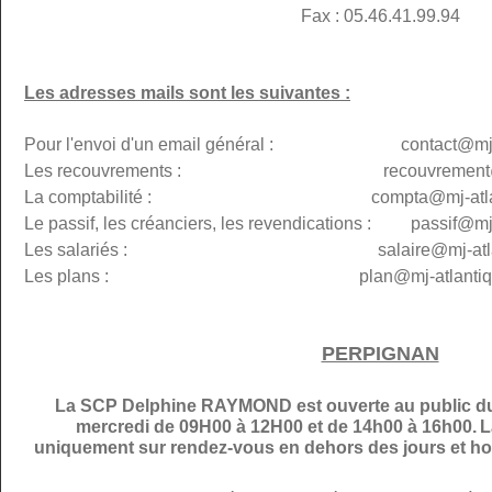
Fax : 05.46.41.99.94
Les adresses mails sont les suivantes :
Pour l'envoi d'un email général : contact@mj-at
Les recouvrements : recouvremen
La comptabilité : compta@
mj-atl
Le passif, les créanciers, les revendications : passif@
mj
Les salariés : salaire@mj-atlanti
Les plans :
plan@
mj-atlantiq
PERPIGNAN
La SCP Delphine RAYMOND est ouverte au public du 
mercredi de 09H00 à 12H00 et de 14h00 à 16h00.
L
uniquement sur rendez-vous en dehors des jours et hor