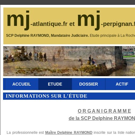
mj
mj
-atlantique.fr et
-perpignan.
SCP Delphine RAYMOND, Mandataire Judiciaire.
Etude principale à La Roch
ACCUEIL
ETUDE
DOSSIER
ACTIF
INFORMATIONS SUR L'ÉTUDE
O R G A N I G R A M M E
de la SCP Delphine RAYMON
La professionnelle est
Maître Delphine RAYMOND
inscrite sur la liste nat