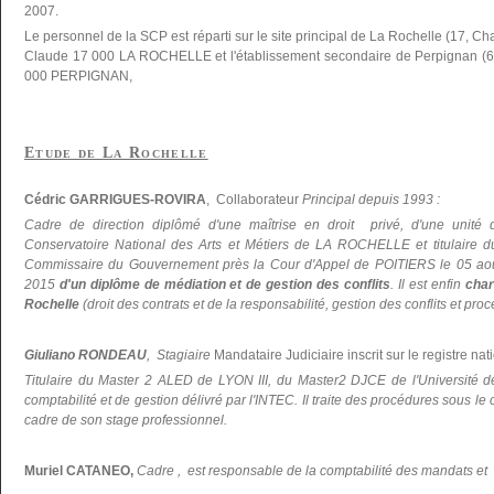
2007.
Le personnel de la SCP est réparti sur le site principal de La Rochelle (17, C
Claude 17 000 LA ROCHELLE et l'établissement secondaire de Perpignan (66
000 PERPIGNAN,
Etude de La Rochelle
Cédric GARRIGUES-ROVIRA
, Collaborateur
Principal depuis 1993 :
Cadre de direction diplômé d'une maîtrise en droit privé, d'une unité 
Conservatoire National des Arts et Métiers de LA ROCHELLE et titulaire du 
Commissaire du Gouvernement près la Cour d'Appel de POITIERS le 05 ao
2015
d'un diplôme de médiation et de gestion des conflits
. Il est enfin
char
Rochelle
(droit des contrats et de la responsabilité, gestion des conflits et pr
Giuliano RONDEAU
, Stagiaire
Mandataire Judiciaire inscrit sur le registre nati
Titulaire du Master 2 ALED de LYON III, du Master2 DJCE de l'Universi
comptabilité et de gestion délivré par l'INTEC. Il traite des procédures sous le
cadre de son stage professionnel.
Muriel CATANEO,
Cadre , est responsable de la comptabilité des mandats et d