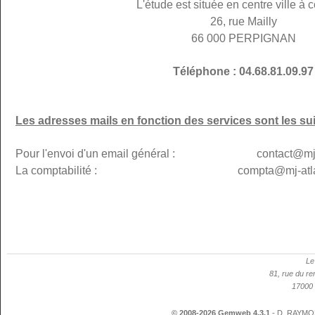
L'étude est située en centre ville à c
26, rue Mailly
66 000 PERPIGNAN
Téléphone : 04.68.81.09.97
Les adresses mails en fonction des services sont les su
Pour l'envoi d'un email général : contact@mj-p
La comptabilité : compta@mj-atlanti
Le
81, rue du re
17000 
© 2008-2026 Gemweb 4.3.1
- D. RAYMON