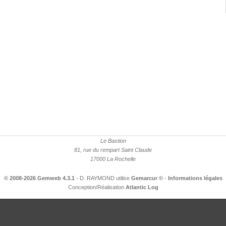
Le Bastion
81, rue du rempart Saint Claude
17000 La Rochelle
© 2008-2026 Gemweb 4.3.1
- D. RAYMOND utilise
Gemarcur ©
-
Informations légales
Conception/Réalisation
Atlantic Log