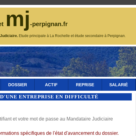
mj
et
-perpignan.fr
udiciaire.
Etude principale à La Rochelle et étude secondaire à Perpignan.
DOSSIER
ACTIF
REPRISE
SALARIÉ
D'UNE ENTREPRISE EN DIFFICULTÉ
fiant et votre mot de passe au Mandataire Judiciaire
ormations spécifiques de l'état d'avancement du dossier.