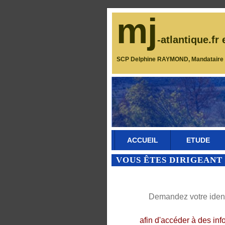
mj
-atlantique.fr 
SCP Delphine RAYMOND, Mandataire J
ACCUEIL
ETUDE
VOUS ÊTES DIRIGEANT 
Demandez votre identi
afin d'accéder à des inf