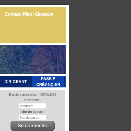
Contact
-
Plan
-
Glossaire
PASSIF
DIRIGEANT
CRÉANCIER
Dernière mise à jour : 08/08/2026
Identifiant :
Mot de passe :