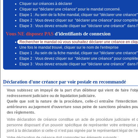
Cliquer sur créances à déclarer
Cliquer sur "déclarer une créance" pour le mandat concerné.
Etape 1 : Au sein de la fiche mandat, cliquer sur "déclarer une créance"
Etape 2 : Vous devez cliquer sur "déclarer une créance" pour compléter
Etape 3 : Vous devez ensuite cliquer sur "déclarer une créance" dans l'
Vous NE disposez PAS
d'identifiants de connexion
Rechercher le mandat où vous souhaitez déclarer une créance en cliqu
Une fois le mandat trouvé, cliquer sur le nom de l'entreprise
Etape 1 : Au sein de la fiche mandat, cliquer sur "déclarer une créance"
Etape 2 : Vous devez cliquer sur "déclarer une créance" pour compléter
Etape 3 : Vous devez ensuite cliquer sur "déclarer une créance" dans l'
Déclaration d'une créance par voie postale en recommandé
Vous subissez un impayé de la part d’un débiteur qui vient de faire l’o
redressement judiciaire ou de liquidation judiciaire.
Quelle que soit la nature de la procédure, celle-ci entraîne l’interdictio
antérieures au jugement d’ouverture sous peine de sanctions pénales pou
des règlements.
Votre déclaration de créance constitue un acte de procédure judiciaire et 
personne disposant d’un pouvoir spécifique de représenter votre entreprise po
joint à la déclaration si celle-ci n’est pas signée par le représentant légal de l’e
Votre déclaration de créance doit comporter les éléments suivants :