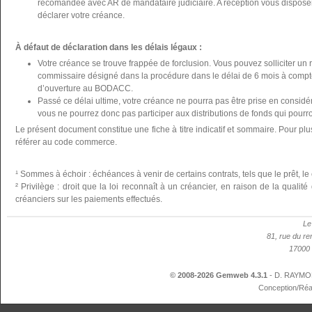
recomandée avec AR de mandataire judiciaire. A réception vous disposer
déclarer votre créance.
À défaut de déclaration dans les délais légaux :
Votre créance se trouve frappée de forclusion. Vous pouvez solliciter un 
commissaire désigné dans la procédure dans le délai de 6 mois à compte
d’ouverture au BODACC.
Passé ce délai ultime, votre créance ne pourra pas être prise en considér
vous ne pourrez donc pas participer aux distributions de fonds qui pourron
Le présent document constitue une fiche à titre indicatif et sommaire. Pour plu
référer au code commerce.
¹ Sommes à échoir : échéances à venir de certains contrats, tels que le prêt, le 
² Privilège : droit que la loi reconnaît à un créancier, en raison de la qualit
créanciers sur les paiements effectués.
Le
81, rue du re
17000 
© 2008-2026 Gemweb 4.3.1
- D. RAYMON
Conception/Réa