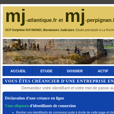
mj
mj
-atlantique.fr et
-perpignan.
SCP Delphine RAYMOND, Mandataire Judiciaire.
Etude principale à La Roch
ACCUEIL
ETUDE
DOSSIER
ACTIF
VOUS ÊTES CRÉANCIER D'UNE ENTREPRISE EN
Demandez votre identifiant et votre mot de passe a
Déclaration d'une créance en ligne
Vous disposez
d'identifiants de connexion
Rentrer vos identifiants de connexion juste à droite de cette page et cli