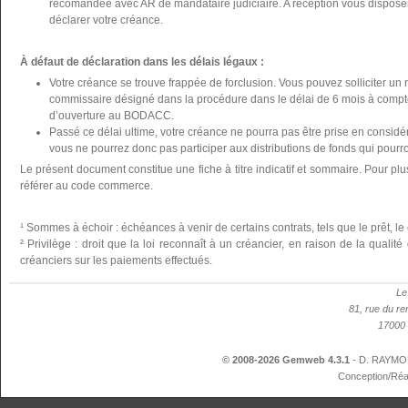
recomandée avec AR de mandataire judiciaire. A réception vous disposer
déclarer votre créance.
À défaut de déclaration dans les délais légaux :
Votre créance se trouve frappée de forclusion. Vous pouvez solliciter un 
commissaire désigné dans la procédure dans le délai de 6 mois à compte
d’ouverture au BODACC.
Passé ce délai ultime, votre créance ne pourra pas être prise en considér
vous ne pourrez donc pas participer aux distributions de fonds qui pourron
Le présent document constitue une fiche à titre indicatif et sommaire. Pour plu
référer au code commerce.
¹ Sommes à échoir : échéances à venir de certains contrats, tels que le prêt, le 
² Privilège : droit que la loi reconnaît à un créancier, en raison de la qualit
créanciers sur les paiements effectués.
Le
81, rue du re
17000 
© 2008-2026 Gemweb 4.3.1
- D. RAYMON
Conception/Réa