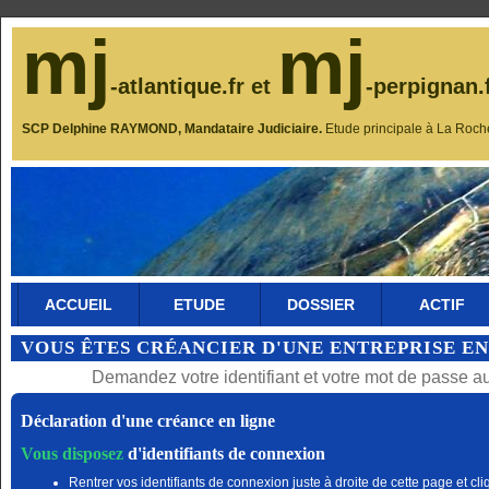
mj
mj
-atlantique.fr et
-perpignan.
SCP Delphine RAYMOND, Mandataire Judiciaire.
Etude principale à La Roch
ACCUEIL
ETUDE
DOSSIER
ACTIF
VOUS ÊTES CRÉANCIER D'UNE ENTREPRISE EN
Demandez votre identifiant et votre mot de passe a
Déclaration d'une créance en ligne
Vous disposez
d'identifiants de connexion
Rentrer vos identifiants de connexion juste à droite de cette page et cli