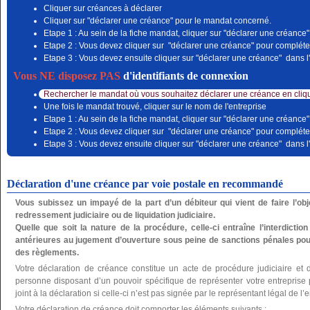
Cliquer sur créances à déclarer
Cliquer sur "déclarer une créance" pour le mandat concerné.
Etape 1 : Au sein de la fiche mandat, cliquer sur "déclarer une créance"
Etape 2 : Vous devez cliquer sur "déclarer une créance" pour compléter
Etape 3 : Vous devez ensuite cliquer sur "déclarer une créance" dans l'
Vous NE disposez PAS
d'identifiants de connexion
Rechercher le mandat où vous souhaitez déclarer une créance en cliqu
Une fois le mandat trouvé, cliquer sur le nom de l'entreprise
Etape 1 : Au sein de la fiche mandat, cliquer sur "déclarer une créance"
Etape 2 : Vous devez cliquer sur "déclarer une créance" pour compléter
Etape 3 : Vous devez ensuite cliquer sur "déclarer une créance" dans l'
Déclaration d'une créance par voie postale en recommandé
Vous subissez un impayé de la part d’un débiteur qui vient de faire l’o
redressement judiciaire ou de liquidation judiciaire.
Quelle que soit la nature de la procédure, celle-ci entraîne l’interdictio
antérieures au jugement d’ouverture sous peine de sanctions pénales pou
des règlements.
Votre déclaration de créance constitue un acte de procédure judiciaire et 
personne disposant d’un pouvoir spécifique de représenter votre entreprise po
joint à la déclaration si celle-ci n’est pas signée par le représentant légal de l’e
Votre déclaration de créance doit comporter les éléments suivants :