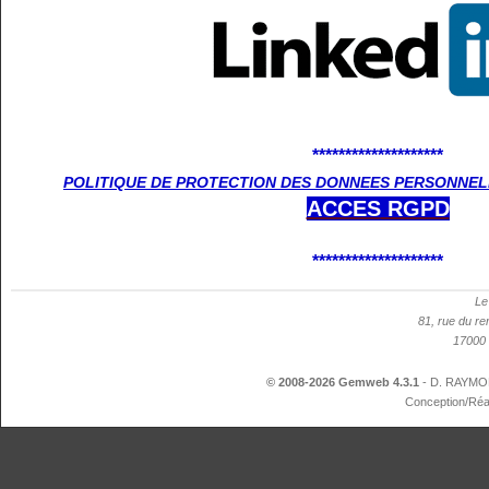
********************
POLITIQUE DE PROTECTION DES DONNEES PERSONNELL
ACCES
RGPD
********************
Le
81, rue du re
17000 
© 2008-2026 Gemweb 4.3.1
- D. RAYMON
Conception/Réa